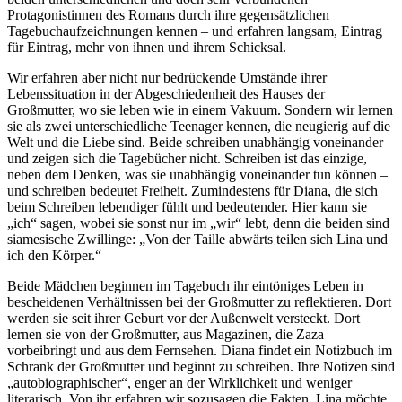
Protagonistinnen des Romans durch ihre gegensätzlichen
Tagebuchaufzeichnungen kennen – und erfahren langsam, Eintrag
für Eintrag, mehr von ihnen und ihrem Schicksal.
Wir erfahren aber nicht nur bedrückende Umstände ihrer
Lebenssituation in der Abgeschiedenheit des Hauses der
Großmutter, wo sie leben wie in einem Vakuum. Sondern wir lernen
sie als zwei unterschiedliche Teenager kennen, die neugierig auf die
Welt und die Liebe sind. Beide schreiben unabhängig voneinander
und zeigen sich die Tagebücher nicht. Schreiben ist das einzige,
neben dem Denken, was sie unabhängig voneinander tun können –
und schreiben bedeutet Freiheit. Zumindestens für Diana, die sich
beim Schreiben lebendiger fühlt und bedeutender. Hier kann sie
„ich“ sagen, wobei sie sonst nur im „wir“ lebt, denn die beiden sind
siamesische Zwillinge: „Von der Taille abwärts teilen sich Lina und
ich den Körper.“
Beide Mädchen beginnen im Tagebuch ihr eintöniges Leben in
bescheidenen Verhältnissen bei der Großmutter zu reflektieren. Dort
werden sie seit ihrer Geburt vor der Außenwelt versteckt. Dort
lernen sie von der Großmutter, aus Magazinen, die Zaza
vorbeibringt und aus dem Fernsehen. Diana findet ein Notizbuch im
Schrank der Großmutter und beginnt zu schreiben. Ihre Notizen sind
„autobiographischer“, enger an der Wirklichkeit und weniger
literarisch. Von ihr erfahren wir sozusagen die Fakten. Lina möchte