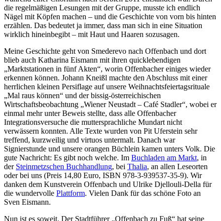
die regelmäßigen Lesungen mit der Gruppe, musste ich endlich
Nägel mit Köpfen machen – und die Geschichte von vorn bis hinten
erzählen. Das bedeutet ja immer, dass man sich in eine Situation
wirklich hineinbegibt – mit Haut und Haaren sozusagen.
Meine Geschichte geht von Smederevo nach Offenbach und dort
blieb auch Katharina Eismann mit ihren quicklebendigen
„Marktstationen in fünf Akten“, worin Offenbacher einiges wieder
erkennen können. Johann Kneißl machte den Abschluss mit einer
herrlichen kleinen Persiflage auf unsere Weihnachtsfeiertagsrituale
„Mal raus können“ und der bissig-österreichischen
Wirtschaftsbeobachtung „Wiener Neustadt – Café Stadler“, wobei er
einmal mehr unter Beweis stellte, dass alle Offenbacher
Integrationsversuche die muttersprachliche Mundart nicht
verwässern konnten. Alle Texte wurden von Pit Uferstein sehr
treffend, kurzweilig und virtuos untermalt. Danach war
Signierstunde und unsere orangen Büchlein kamen unters Volk. Die
gute Nachricht: Es gibt noch welche. Im
Buchladen am Markt
, in
der
Steinmetzschen Buchhandlung
, bei
Thalia
, an allen Leseorten
oder bei uns (Preis 14,80 Euro, ISBN 978-3-939537-35-9). Wir
danken dem Kunstverein Offenbach und Ulrike Djellouli-Della für
die wundervolle
Plattform
. Vielen Dank für das schöne Foto an
Sven Eismann.
Nun ist es soweit. Der Stadtführer „Offenbach zu Fuß“ hat seine