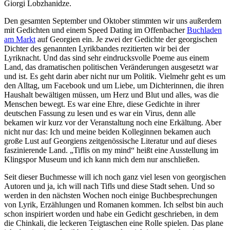
Giorgi Lobzhanidze.
Den gesamten September und Oktober stimmten wir uns außerdem
mit Gedichten und einem Speed Dating im Offenbacher
Buchladen
am Markt
auf Georgien ein. Je zwei der Gedichte der georgischen
Dichter des genannten Lyrikbandes rezitierten wir bei der
Lyriknacht. Und das sind sehr eindrucksvolle Poeme aus einem
Land, das dramatischen politischen Veränderungen ausgesetzt war
und ist. Es geht darin aber nicht nur um Politik. Vielmehr geht es um
den Alltag, um Facebook und um Liebe, um Dichterinnen, die ihren
Haushalt bewältigen müssen, um Herz und Blut und alles, was die
Menschen bewegt. Es war eine Ehre, diese Gedichte in ihrer
deutschen Fassung zu lesen und es war ein Virus, denn alle
bekamen wir kurz vor der Veranstaltung noch eine Erkältung. Aber
nicht nur das: Ich und meine beiden Kolleginnen bekamen auch
große Lust auf Georgiens zeitgenössische Literatur und auf dieses
faszinierende Land. „Tiflis on my mind“ heißt eine Ausstellung im
Klingspor Museum und ich kann mich dem nur anschließen.
Seit dieser Buchmesse will ich noch ganz viel lesen von georgischen
Autoren und ja, ich will nach Tifls und diese Stadt sehen. Und so
werden in den nächsten Wochen noch einige Buchbesprechungen
von Lyrik, Erzählungen und Romanen kommen. Ich selbst bin auch
schon inspiriert worden und habe ein Gedicht geschrieben, in dem
die Chinkali, die leckeren Teigtaschen eine Rolle spielen. Das plane