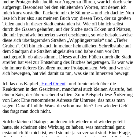
meine Protagonistin Judith vor Augen zu führen, war ich doch sehr
aufgeregt. Besonders bei den einleitenden Worten, mit denen ich
mich kurz vorstellte, flackerte mir die Stimme – und ich dachte: Nun
lese ich hier also aus meinem Buch vor, diesen Text, der zu großen
Teilen auch in dieser Stadt entstanden ist. Wie oft bin ich selbst
durch die Gassen gelaufen, auf der Suche nach Ecken und Plätzen,
die mir irgendwie bemerkenswert erschienen, so wie beispielsweise
diese sich überlagernden Straßen „Wipplingerstraße“ und „Tiefer
Graben“. Oft bin ich auch in meiner heimatlichen Schreibstube auf
dem Stadtpan die Straßen abgelaufen und habe dann vor Ort
nachgeprüft, ob alles stimmt. Dieses auf den Füßen durch die Stadt
streifen hat viel zur Entstehung des Buches beigetragen. Es war wie
ein immer tieferes Erspüren meiner Protagonisten. Wie und wo sie
sich bewegten, hat viel damit zu tun, was sie im Innersten bewegt.
Ich las das Kapitel „
Hotel Orient
“ und freute mich über die
Reaktionen in den Gesichtern, manchmal auch kleinen Ausrufe, bei
einem Satz, der überraschend schien. Zum Beispiel diese Äußerung
von Leo: Eine renommierte Adresse für Untreue, das muss man
sagen. Darauf Judith: Warst du schon mal hier? Leo wieder: Geh‘
das fragt man doch nicht.
Solche kleinen Dialoge, an denen ich wieder und wieder gefeilt
hatte, sie scheinen eine Wirkung zu haben, was manchmal ganz
erstaunlich für mich ist, weil sie mir ja so vertraut sind. Eine Frage,