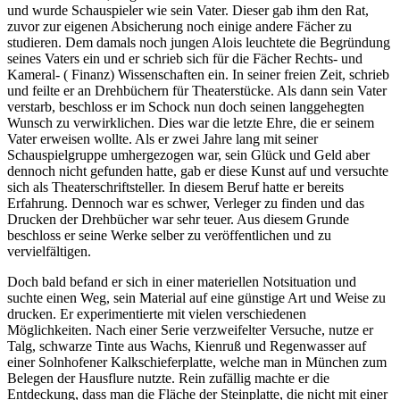
und wurde Schauspieler wie sein Vater. Dieser gab ihm den Rat,
zuvor zur eigenen Absicherung noch einige andere Fächer zu
studieren. Dem damals noch jungen Alois leuchtete die Begründung
seines Vaters ein und er schrieb sich für die Fächer Rechts- und
Kameral- ( Finanz) Wissenschaften ein. In seiner freien Zeit, schrieb
und feilte er an Drehbüchern für Theaterstücke. Als dann sein Vater
verstarb, beschloss er im Schock nun doch seinen langgehegten
Wunsch zu verwirklichen. Dies war die letzte Ehre, die er seinem
Vater erweisen wollte. Als er zwei Jahre lang mit seiner
Schauspielgruppe umhergezogen war, sein Glück und Geld aber
dennoch nicht gefunden hatte, gab er diese Kunst auf und versuchte
sich als Theaterschriftsteller. In diesem Beruf hatte er bereits
Erfahrung. Dennoch war es schwer, Verleger zu finden und das
Drucken der Drehbücher war sehr teuer. Aus diesem Grunde
beschloss er seine Werke selber zu veröffentlichen und zu
vervielfältigen.
Doch bald befand er sich in einer materiellen Notsituation und
suchte einen Weg, sein Material auf eine günstige Art und Weise zu
drucken. Er experimentierte mit vielen verschiedenen
Möglichkeiten. Nach einer Serie verzweifelter Versuche, nutze er
Talg, schwarze Tinte aus Wachs, Kienruß und Regenwasser auf
einer Solnhofener Kalkschieferplatte, welche man in München zum
Belegen der Hausflure nutzte. Rein zufällig machte er die
Entdeckung, dass man die Fläche der Steinplatte, die nicht mit einer