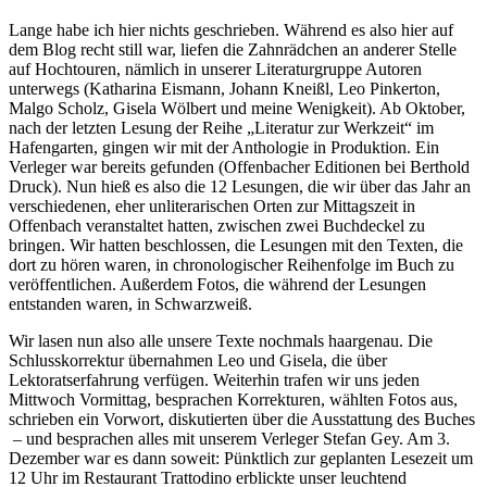
Lange habe ich hier nichts geschrieben. Während es also hier auf
dem Blog recht still war, liefen die Zahnrädchen an anderer Stelle
auf Hochtouren, nämlich in unserer Literaturgruppe Autoren
unterwegs (Katharina Eismann, Johann Kneißl, Leo Pinkerton,
Malgo Scholz, Gisela Wölbert und meine Wenigkeit). Ab Oktober,
nach der letzten Lesung der Reihe „Literatur zur Werkzeit“ im
Hafengarten, gingen wir mit der Anthologie in Produktion. Ein
Verleger war bereits gefunden (Offenbacher Editionen bei Berthold
Druck). Nun hieß es also die 12 Lesungen, die wir über das Jahr an
verschiedenen, eher unliterarischen Orten zur Mittagszeit in
Offenbach veranstaltet hatten, zwischen zwei Buchdeckel zu
bringen. Wir hatten beschlossen, die Lesungen mit den Texten, die
dort zu hören waren, in chronologischer Reihenfolge im Buch zu
veröffentlichen. Außerdem Fotos, die während der Lesungen
entstanden waren, in Schwarzweiß.
Wir lasen nun also alle unsere Texte nochmals haargenau. Die
Schlusskorrektur übernahmen Leo und Gisela, die über
Lektoratserfahrung verfügen. Weiterhin trafen wir uns jeden
Mittwoch Vormittag, besprachen Korrekturen, wählten Fotos aus,
schrieben ein Vorwort, diskutierten über die Ausstattung des Buches
– und besprachen alles mit unserem Verleger Stefan Gey. Am 3.
Dezember war es dann soweit: Pünktlich zur geplanten Lesezeit um
12 Uhr im Restaurant Trattodino erblickte unser leuchtend