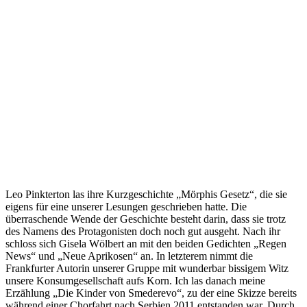
Leo Pinkterton las ihre Kurzgeschichte „Mörphis Gesetz“, die sie
eigens für eine unserer Lesungen geschrieben hatte. Die
überraschende Wende der Geschichte besteht darin, dass sie trotz
des Namens des Protagonisten doch noch gut ausgeht. Nach ihr
schloss sich Gisela Wölbert an mit den beiden Gedichten „Regen
News“ und „Neue Aprikosen“ an. In letzterem nimmt die
Frankfurter Autorin unserer Gruppe mit wunderbar bissigem Witz
unsere Konsumgesellschaft aufs Korn. Ich las danach meine
Erzählung „Die Kinder von Smederevo“, zu der eine Skizze bereits
während einer Chorfahrt nach Serbien 2011 entstanden war. Durch