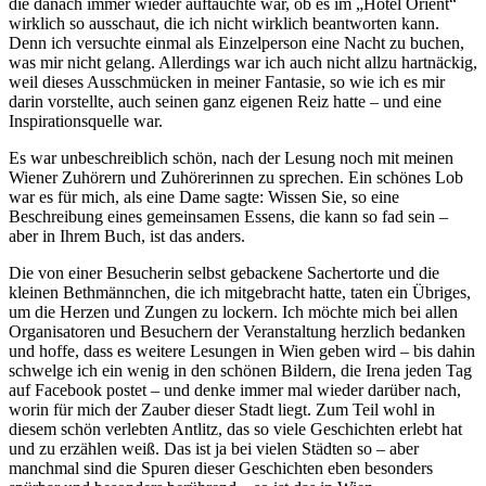
die danach immer wieder auftauchte war, ob es im „Hotel Orient“
wirklich so ausschaut, die ich nicht wirklich beantworten kann.
Denn ich versuchte einmal als Einzelperson eine Nacht zu buchen,
was mir nicht gelang. Allerdings war ich auch nicht allzu hartnäckig,
weil dieses Ausschmücken in meiner Fantasie, so wie ich es mir
darin vorstellte, auch seinen ganz eigenen Reiz hatte – und eine
Inspirationsquelle war.
Es war unbeschreiblich schön, nach der Lesung noch mit meinen
Wiener Zuhörern und Zuhörerinnen zu sprechen. Ein schönes Lob
war es für mich, als eine Dame sagte: Wissen Sie, so eine
Beschreibung eines gemeinsamen Essens, die kann so fad sein –
aber in Ihrem Buch, ist das anders.
Die von einer Besucherin selbst gebackene Sachertorte und die
kleinen Bethmännchen, die ich mitgebracht hatte, taten ein Übriges,
um die Herzen und Zungen zu lockern. Ich möchte mich bei allen
Organisatoren und Besuchern der Veranstaltung herzlich bedanken
und hoffe, dass es weitere Lesungen in Wien geben wird – bis dahin
schwelge ich ein wenig in den schönen Bildern, die Irena jeden Tag
auf Facebook postet – und denke immer mal wieder darüber nach,
worin für mich der Zauber dieser Stadt liegt. Zum Teil wohl in
diesem schön verlebten Antlitz, das so viele Geschichten erlebt hat
und zu erzählen weiß. Das ist ja bei vielen Städten so – aber
manchmal sind die Spuren dieser Geschichten eben besonders