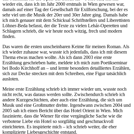
wieder ein, dass ich im Jahr 2000 erstmals in Wien gewesen war,
damals auf einer Tag der Gesellschaft für Exilforschung, bei der es
sehr viel um die Musik der 20er und 30er Jahre ging. Damals habe
ich mich genauer mit dem Schicksal Schriftstellers und Liberettisten
Löhner-Beda befasst, der die Texte zu vielen Lehár-Operetten und
Schlagern schrieb, die wir heute noch witzig, frech und modern
finden.
Das waren die ersten unscheinbaren Keime für meinen Roman. Als
ich wieder zuhause war, wusste ich jedenfalls, dass ich mit diesem
Thema etwas machen wollte. Als ich dann 2003 eine erste
Erzählung geschrieben hatte, meldete ich mich zum Poetikseminar
bei Bodo Kirchhoff an – und lernte besonders detailliertes Erzählen,
sich zur Decke strecken mit dem Schreiben, eine Figur tatsächlich
ausloten.
Meine erste Erzählung schrieb ich immer wieder um, wusste noch
nicht recht, was daraus werden sollte. Zwischendurch schrieb ich
andere Kurzgeschichten, aber auch eine Erzählung, die sich um
Musik und eine Großmutter drehte. Irgendwann zwischen 2004 und
2005 sah ich einen Bericht über das Hotel Orient in Wien. Mich
faszinierte, dass die Wiener für eine vergängliche Sache wie die
verbotene Liebe ein Hotel so sorgfältig und geschmackvoll
einrichteten. Es inspirierte mich – ich schrieb weiter, die eher
komplizierte Liebesgeschichte entstand.