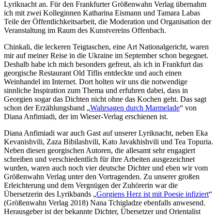
Lyriknacht an. Für den Frankfurter Größenwahn Verlag übernahm
ich mit zwei Kolleginnen Katharina Eismann und Tamara Labas
Teile der Öffentlichkeitsarbeit, die Moderation und Organisation der
Veranstaltung im Raum des Kunstvereins Offenbach.
Chinkali, die leckeren Teigtaschen, eine Art Nationalgericht, waren
mir auf meiner Reise in die Ukraine im September schon begegnet.
Deshalb habe ich mich besonders gefreut, als ich in Frankfurt das
georgische Restaurant Old Tiflis entdeckte und auch einen
Weinhandel im Internet. Dort holten wir uns die notwendige
sinnliche Inspiration zum Thema und erfuhren dabei, dass in
Georgien sogar das Dichten nicht ohne das Kochen geht. Das sagt
schon der Erzählungsband „
Wahrsagen durch Marmelade
“ von
Diana Anfimiadi, der im Wieser-Verlag erschienen ist.
Diana Anfimiadi war auch Gast auf unserer Lyriknacht, neben Eka
Kevanishvili, Zaza Bibilashvili, Kato Javakhishvili und Tea Topuria.
Neben diesen georgischen Autoren, die allesamt sehr engagiert
schreiben und verschiedentlich für ihre Arbeiten ausgezeichnet
wurden, waren auch noch vier deutsche Dichter und eben wir vom
Größenwahn Verlag unter den Vortragenden. Zu unserer großen
Erleichterung und dem Vergnügen der Zuhörerin war die
Übersetzerin des Lyrikbands „
Gorgiens Herz ist mit Poesie infiziert
“
(Größenwahn Verlag 2018) Nana Tchigladze ebenfalls anwesend.
Herausgeber ist der bekannte Dichter, Übersetzer und Orientalist