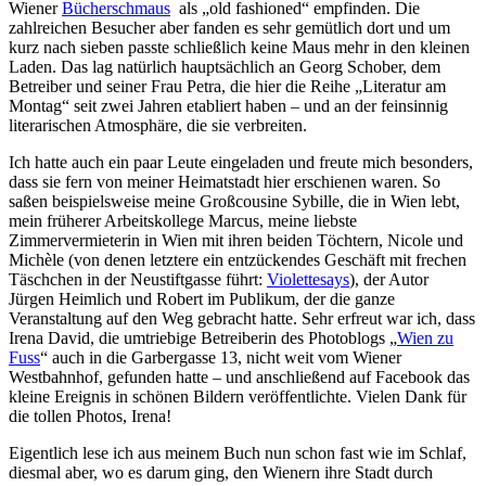
Wiener
Bücherschmaus
als „old fashioned“ empfinden. Die
zahlreichen Besucher aber fanden es sehr gemütlich dort und um
kurz nach sieben passte schließlich keine Maus mehr in den kleinen
Laden. Das lag natürlich hauptsächlich an Georg Schober, dem
Betreiber und seiner Frau Petra, die hier die Reihe „Literatur am
Montag“ seit zwei Jahren etabliert haben – und an der feinsinnig
literarischen Atmosphäre, die sie verbreiten.
Ich hatte auch ein paar Leute eingeladen und freute mich besonders,
dass sie fern von meiner Heimatstadt hier erschienen waren. So
saßen beispielsweise meine Großcousine Sybille, die in Wien lebt,
mein früherer Arbeitskollege Marcus, meine liebste
Zimmervermieterin in Wien mit ihren beiden Töchtern, Nicole und
Michèle (von denen letztere ein entzückendes Geschäft mit frechen
Täschchen in der Neustiftgasse führt:
Violettesays
), der Autor
Jürgen Heimlich und Robert im Publikum, der die ganze
Veranstaltung auf den Weg gebracht hatte. Sehr erfreut war ich, dass
Irena David, die umtriebige Betreiberin des Photoblogs „
Wien zu
Fuss
“ auch in die Garbergasse 13, nicht weit vom Wiener
Westbahnhof, gefunden hatte – und anschließend auf Facebook das
kleine Ereignis in schönen Bildern veröffentlichte. Vielen Dank für
die tollen Photos, Irena!
Eigentlich lese ich aus meinem Buch nun schon fast wie im Schlaf,
diesmal aber, wo es darum ging, den Wienern ihre Stadt durch