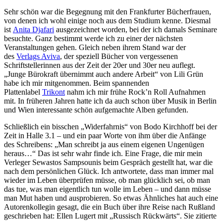
Sehr schön war die Begegnung mit den Frankfurter Bücherfrauen,
von denen ich wohl einige noch aus dem Studium kenne. Diesmal
ist
Anita Djafari
ausgezeichnet worden, bei der ich damals Seminare
besuchte. Ganz bestimmt werde ich zu einer der nächsten
Veranstaltungen gehen. Gleich neben ihrem Stand war der
des
Verlags Aviva
, der speziell Bücher von vergessenen
Schriftstellerinnen aus der Zeit der 20er und 30er neu auflegt.
„Junge Bürokraft übernimmt auch andere Arbeit“ von Lili Grün
habe ich mir mitgenommen. Beim spannenden
Plattenlabel
Trikont
nahm ich mir frühe Rock’n Roll Aufnahmen
mit. In früheren Jahren hatte ich da auch schon über Musik in Berlin
und Wien interessante schön aufgemachte Alben gefunden.
Schließlich ein bisschen „Widerfahrnis“ von Bodo Kirchhoff bei der
Zeit in Halle 3.1 – und ein paar Worte von ihm über die Anfänge
des Schreibens: „Man schreibt ja aus einem eigenen Ungenügen
heraus…“ Das ist sehr wahr finde ich. Eine Frage, die mir mein
Verleger Sewastos Sampsounis beim Gespräch gestellt hat, war die
nach dem persönlichen Glück. Ich antwortete, dass man immer mal
wieder im Leben überprüfen müsse, ob man glücklich sei, ob man
das tue, was man eigentlich tun wolle im Leben – und dann müsse
man Mut haben und ausprobieren. So etwas Ähnliches hat auch eine
Autorenkollegin gesagt, die ein Buch über ihre Reise nach Rußland
geschrieben hat: Ellen Lugert mit „Russisch Rückwärts“. Sie zitierte