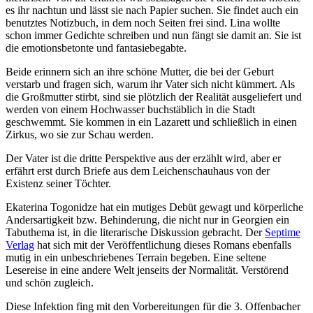
es ihr nachtun und lässt sie nach Papier suchen. Sie findet auch ein
benutztes Notizbuch, in dem noch Seiten frei sind. Lina wollte
schon immer Gedichte schreiben und nun fängt sie damit an. Sie ist
die emotionsbetonte und fantasiebegabte.
Beide erinnern sich an ihre schöne Mutter, die bei der Geburt
verstarb und fragen sich, warum ihr Vater sich nicht kümmert. Als
die Großmutter stirbt, sind sie plötzlich der Realität ausgeliefert und
werden von einem Hochwasser buchstäblich in die Stadt
geschwemmt. Sie kommen in ein Lazarett und schließlich in einen
Zirkus, wo sie zur Schau werden.
Der Vater ist die dritte Perspektive aus der erzählt wird, aber er
erfährt erst durch Briefe aus dem Leichenschauhaus von der
Existenz seiner Töchter.
Ekaterina Togonidze hat ein mutiges Debüt gewagt und körperliche
Andersartigkeit bzw. Behinderung, die nicht nur in Georgien ein
Tabuthema ist, in die literarische Diskussion gebracht. Der
Septime
Verlag
hat sich mit der Veröffentlichung dieses Romans ebenfalls
mutig in ein unbeschriebenes Terrain begeben. Eine seltene
Lesereise in eine andere Welt jenseits der Normalität. Verstörend
und schön zugleich.
Diese Infektion fing mit den Vorbereitungen für die 3. Offenbacher