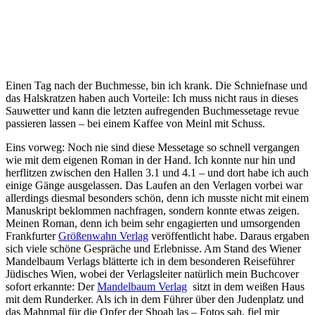
Einen Tag nach der Buchmesse, bin ich krank. Die Schniefnase und
das Halskratzen haben auch Vorteile: Ich muss nicht raus in dieses
Sauwetter und kann die letzten aufregenden Buchmessetage revue
passieren lassen – bei einem Kaffee von Meinl mit Schuss.
Eins vorweg: Noch nie sind diese Messetage so schnell vergangen
wie mit dem eigenen Roman in der Hand. Ich konnte nur hin und
herflitzen zwischen den Hallen 3.1 und 4.1 – und dort habe ich auch
einige Gänge ausgelassen. Das Laufen an den Verlagen vorbei war
allerdings diesmal besonders schön, denn ich musste nicht mit einem
Manuskript beklommen nachfragen, sondern konnte etwas zeigen.
Meinen Roman, denn ich beim sehr engagierten und umsorgenden
Frankfurter
Größenwahn Verlag
veröffentlicht habe. Daraus ergaben
sich viele schöne Gespräche und Erlebnisse. Am Stand des Wiener
Mandelbaum Verlags blätterte ich in dem besonderen Reiseführer
Jüdisches Wien, wobei der Verlagsleiter natürlich mein Buchcover
sofort erkannte: Der
Mandelbaum Verlag
sitzt in dem weißen Haus
mit dem Runderker. Als ich in dem Führer über den Judenplatz und
das Mahnmal für die Opfer der Shoah las – Fotos sah, fiel mir