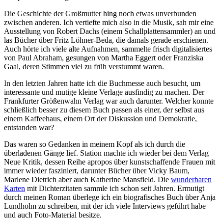
Die Geschichte der Großmutter hing noch etwas unverbunden
zwischen anderen. Ich vertiefte mich also in die Musik, sah mir eine
Ausstellung von Robert Dachs (einem Schallplattensammler) an und
las Bücher über Fritz Löhner-Beda, die damals gerade erschienen.
Auch hörte ich viele alte Aufnahmen, sammelte frisch digitalisiertes
von Paul Abraham, gesungen von Martha Eggert oder Franziska
Gaal, deren Stimmen viel zu früh verstummt waren.
In den letzten Jahren hatte ich die Buchmesse auch besucht, um
interessante und mutige kleine Verlage ausfindig zu machen. Der
Frankfurter Größenwahn Verlag war auch darunter. Welcher konnte
schließlich besser zu diesem Buch passen als einer, der selbst aus
einem Kaffeehaus, einem Ort der Diskussion und Demokratie,
entstanden war?
Das waren so Gedanken in meinem Kopf als ich durch die
überladenen Gänge lief. Station machte ich wieder bei dem Verlag
Neue Kritik, dessen Reihe apropos über kunstschaffende Frauen mit
immer wieder fasziniert, darunter Bücher über Vicky Baum,
Marlene Dietrich aber auch Katherine Mansfield. Die
wunderbaren
Karten
mit Dichterzitaten sammle ich schon seit Jahren. Ermutigt
durch meinen Roman überlege ich ein biografisches Buch über Anja
Lundholm zu schreiben, mit der ich viele Interviews geführt habe
und auch Foto-Material besitze.