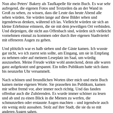
Nun also Peters‘ Bakery als Taufkapelle für mein Buch. Es war sehr
aufregend, die eigenen Fotos und Textzeilen da an der Wand in
Groß zu sehen, zu wissen, dass die Leute das heute Abend alle
sehen würden. Sie würden lange auf diese Bilder sehen und
irgendetwas denken, während ich las. Vielleicht würden sie sich an
kleine Erlebnisse erinnern, die sie mit dem jeweiligen Ort verbinden.
Und diejenigen, die nicht aus Offenbach sind, würden sich vielleicht
vornehmen einmal zu kommen oder durch ihre eigenen Stadtviertel
mit offeneren Augen zu gehen.
Und plötzlich war es halb sieben und die Gäste kamen. Ich wusste
gar nicht, wo ich zuerst sein sollte, am Eingang, um sie in Empfang
zu nehmen oder auf meinem Leseplatz im Saal, um würdig
auszusehen. Meine Freude wirkte wohl ansteckend, denn alle waren
ganz aufgekratzt und gespannt. Ein tolles Publikum hatte sich dann
bis neunzehn Uhr versammelt.
Nach schönen und freundlichen Worten über mich und mein Buch
kamen meine eigenen Worte. Sie prasselten ins Publikum, kamen
mir selbst fremd vor, aber immer noch richtig. Und das fanden
offenbar auch die Zuhörenden. Es wurde immer schöner zu lesen
und ab und zu einen Blick in die Mienen zu werfen, die
schmunzelten oder erstaunte Augen machten – und irgendwie auch
ein wenig stolz aussahen. Stolz auf ihre Stadt, die sie da so mit
anderen Augen sahen.